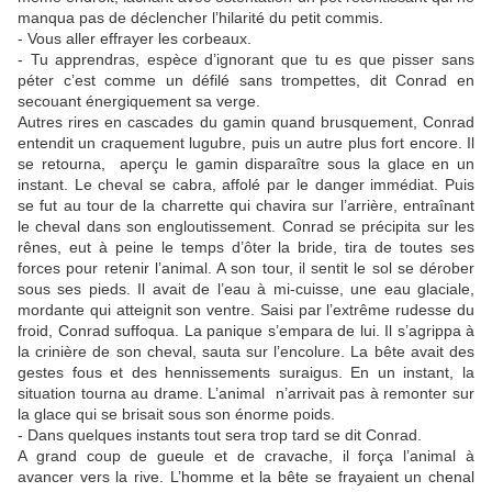
manqua pas de déclencher l’hilarité du petit commis.
- Vous aller effrayer les corbeaux.
- Tu apprendras, espèce d’ignorant que tu es que pisser sans
péter c’est comme un défilé sans trompettes, dit Conrad en
secouant énergiquement sa verge.
Autres rires en cascades du gamin quand brusquement, Conrad
entendit un craquement lugubre, puis un autre plus fort encore. Il
se retourna, aperçu le gamin disparaître sous la glace en un
instant. Le cheval se cabra, affolé par le danger immédiat. Puis
se fut au tour de la charrette qui chavira sur l’arrière, entraînant
le cheval dans son engloutissement. Conrad se précipita sur les
rênes, eut à peine le temps d’ôter la bride, tira de toutes ses
forces pour retenir l’animal. A son tour, il sentit le sol se dérober
sous ses pieds. Il avait de l’eau à mi-cuisse, une eau glaciale,
mordante qui atteignit son ventre. Saisi par l’extrême rudesse du
froid, Conrad suffoqua. La panique s’empara de lui. Il s’agrippa à
la crinière de son cheval, sauta sur l’encolure. La bête avait des
gestes fous et des hennissements suraigus. En un instant, la
situation tourna au drame. L’animal n’arrivait pas à remonter sur
la glace qui se brisait sous son énorme poids.
- Dans quelques instants tout sera trop tard se dit Conrad.
A grand coup de gueule et de cravache, il força l’animal à
avancer vers la rive. L’homme et la bête se frayaient un chenal