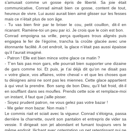
s’amusait comme un gosse épris de liberté. Sa joie était
communicative, Conrad aimait bien ce gosse, content de tout,
heureux de vivre. Lui aussi aurait bien aimé glisser sur les fesses
mais ce n’était plus de son âge.
- Tu vas bien finir par te briser le cou, petit couillon, dit-il en
ricanant. Ramène-toi un peu par ici. Je crois que le coin est bon.
Conrad empoigna sa vrille, perça quelques trous alignés puis
engagea le fer de l’égoïne, trancha la croûte glacée avec une
étonnante facilité. A cet endroit, la glace n’était pas aussi épaisse
qu’il l’aurait imaginé.
- Patron ! Elle est bien mince votre glace ce matin ?
- T’en fais pas mon gars, elle pourrait bien supporter une dizaine
de gars comme toi. Et puis, je t’ai déjà dit qu’on ne disait pas
« votre glace, vos affaires, votre cheval » et que les choses que
tu désignes ainsi ne sont pas les miennes. Cette glace appartient
à qui veut la prendre. Bon sang de bon Dieu, qu’il fait froid, dit-il
en soufflant dans ses moufles. Prends cette scie et remplace-moi
un instant, il faut que j’aille pisser.
- Soyez prudent patron, ne vous gelez pas votre bazar !
- Me geler mon bazar. Non mais !
Le commis riait et sciait avec la vigueur. Conrad s’éloigna, passa
derrière la charrette, ouvrit son pantalon et entrepris de vider sa
vessie. Il dirigeait son jet abondant et fumant toujours vers le
même endroit, lâchant avec ostentation un pet retentissant qui ne