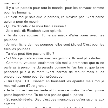
meurent ?
- Il y a un paradis pour tout le monde, pour les chevaux comme
pour les humains.
- Et bien moi je sais que le paradis, ça n’existe pas. C’est parce
qu’on a peur de mourir.
- Qui t’a dit cela ? Te voilà bien assurée !
- Je le sais, dit Elisabeth avec aplomb.
- Tu dis des sottises. Tu ferais mieux d’aller jouer avec tes
poupées.
- Je m’en fiche de mes poupées, elles sont idiotes! C’est pour les
filles les poupées.
- Tu n’es peut-être pas une fille ?
- Si ! Mais je préfère jouer avec les garçons. Ils sont plus drôles.
- Comme tu voudras, seulement fais-moi la promesse que tu ne
parleras à personne du paradis comme tu l’as fais et que tu ne
penseras plus à la mort. C’est normal de mourir mais tu es
encore trop jeune pour t’en préoccuper.
- Oui Papa ! Dit Elisabeth en haussant les épaules mais moi je
mourrai avant d’être grande.
- Je te trouve bien insolente et bizarre ce matin. Tu n’es qu’une
petite impertinente. Tu ne sais pas de quoi tu parles.
- Si, renchéri-t-elle. Dieu c’est des mensonges qu’on raconte aux
enfants.