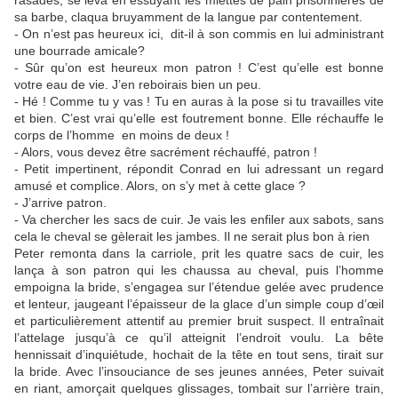
rasades, se leva en essuyant les miettes de pain prisonnières de
sa barbe, claqua bruyamment de la langue par contentement.
- On n’est pas heureux ici, dit-il à son commis en lui administrant
une bourrade amicale?
- Sûr qu’on est heureux mon patron ! C’est qu’elle est bonne
votre eau de vie. J’en reboirais bien un peu.
- Hé ! Comme tu y vas ! Tu en auras à la pose si tu travailles vite
et bien. C’est vrai qu’elle est foutrement bonne. Elle réchauffe le
corps de l’homme en moins de deux !
- Alors, vous devez être sacrément réchauffé, patron !
- Petit impertinent, répondit Conrad en lui adressant un regard
amusé et complice. Alors, on s’y met à cette glace ?
- J’arrive patron.
- Va chercher les sacs de cuir. Je vais les enfiler aux sabots, sans
cela le cheval se gèlerait les jambes. Il ne serait plus bon à rien
Peter remonta dans la carriole, prit les quatre sacs de cuir, les
lança à son patron qui les chaussa au cheval, puis l’homme
empoigna la bride, s’engagea sur l’étendue gelée avec prudence
et lenteur, jaugeant l’épaisseur de la glace d’un simple coup d’œil
et particulièrement attentif au premier bruit suspect. Il entraînait
l’attelage jusqu’à ce qu’il atteignit l’endroit voulu. La bête
hennissait d’inquiétude, hochait de la tête en tout sens, tirait sur
la bride. Avec l’insouciance de ses jeunes années, Peter suivait
en riant, amorçait quelques glissages, tombait sur l’arrière train,