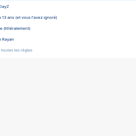
 DayZ
 a 13 ans (et vous l'avez ignoré)
e (littéralement)
im Rayan
 toutes les règles
s les jeux vidéo
us choquant de Rockstar ? - Le scandale BULLY
e plus moche de Steam
du RÊVE tourne au CAUCHEMAR
pendant 8 heures
it… à tort
umiliés par un jeu vidéo