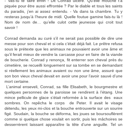
- Vas-tu te taire enfin ! Dit Conrad ulcéré. Qu’elle mouche t’a
piquée pour être aussi effrontée ? Par le diable et tous les saints
du paradis, j’en ai assez entendu. - Va dans ta chambre. Tu y
resteras jusqu’à l’heure de midi. Quelle foutue gamine fais-tu là !
Nom de nom de… qu’elle culot cette jeunesse qui croit tout
savoir !
Conrad demanda au curé s’il ne serait pas possible de dire une
messe pour son cheval et si cela c’était déjà fait. Le prêtre refusa
sous le prétexte que les animaux ne pouvaient avoir une âme et
qu’il ferait mieux de vendre la carcasse pour en faire de la viande
de boucherie. Conrad y renonça, fit enterrer son cheval près du
cimetière, se recueilli longuement sur sa tombe en se demandant
si réellement les animaux avaient ou non une âme, assuré que
son bon vieux cheval devait en avoir une pour l’avoir sauvé d’une
mort certaine.
L’animal enseveli, Conrad, sa fille Elisabeth, le bourgmestre et
quelques personnes de la paroisse se rendirent à l’étang. Une
mince pellicule de glace s’était reformée à la surface des eaux
sombres. On repêcha le corps de Peter. Il avait le visage
détendu, les yeux mi-clos et la bouche entrouverte sur un sourire
figé. Soudain, la bouche se déforma, les joues se boursouflèrent
comme si quelque chose voulait en sortir, puis les mâchoires se
desserrèrent laissant apparaître la tête d’une anguille. Tel un