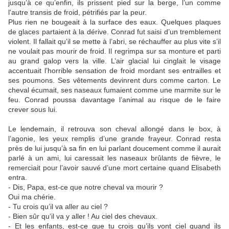
jusqu’à ce qu’enfin, ils prissent pied sur la berge, l’un comme
l'autre transis de froid, pétrifiés par la peur.
Plus rien ne bougeait à la surface des eaux. Quelques plaques
de glaces partaient à la dérive. Conrad fut saisi d’un tremblement
violent. Il fallait qu’il se mette à l’abri, se réchauffer au plus vite s’il
ne voulait pas mourir de froid. Il regrimpa sur sa monture et parti
au grand galop vers la ville. L’air glacial lui cinglait le visage
accentuait l’horrible sensation de froid mordant ses entrailles et
ses poumons. Ses vêtements devinrent durs comme carton. Le
cheval écumait, ses naseaux fumaient comme une marmite sur le
feu. Conrad poussa davantage l’animal au risque de le faire
crever sous lui.
Le lendemain, il retrouva son cheval allongé dans le box, à
l’agonie, les yeux remplis d’une grande frayeur. Conrad resta
près de lui jusqu’à sa fin en lui parlant doucement comme il aurait
parlé à un ami, lui caressait les naseaux brûlants de fièvre, le
remerciait pour l’avoir sauvé d’une mort certaine quand Elisabeth
entra.
- Dis, Papa, est-ce que notre cheval va mourir ?
Oui ma chérie.
- Tu crois qu’il va aller au ciel ?
- Bien sûr qu’il va y aller ! Au ciel des chevaux.
- Et les enfants, est-ce que tu crois qu’ils vont ciel quand ils