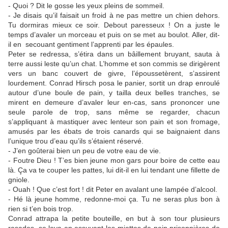
- Quoi ? Dit le gosse les yeux pleins de sommeil.
- Je disais qu’il faisait un froid à ne pas mettre un chien dehors.
Tu dormiras mieux ce soir. Debout paresseux ! On a juste le
temps d’avaler un morceau et puis on se met au boulot. Aller, dit-
il en secouant gentiment l’apprenti par les épaules.
Peter se redressa, s’étira dans un bâillement bruyant, sauta à
terre aussi leste qu’un chat. L’homme et son commis se dirigèrent
vers un banc couvert de givre, l’époussetèrent, s’assirent
lourdement. Conrad Hirsch posa le panier, sortit un drap enroulé
autour d’une boule de pain, y tailla deux belles tranches, se
mirent en demeure d’avaler leur en-cas, sans prononcer une
seule parole de trop, sans même se regarder, chacun
s’appliquant à mastiquer avec lenteur son pain et son fromage,
amusés par les ébats de trois canards qui se baignaient dans
l’unique trou d’eau qu’ils s’étaient réservé.
- J’en goûterai bien un peu de votre eau de vie.
- Foutre Dieu ! T’es bien jeune mon gars pour boire de cette eau
là. Ça va te couper les pattes, lui dit-il en lui tendant une fillette de
gniole.
- Ouah ! Que c’est fort ! dit Peter en avalant une lampée d’alcool.
- Hé là jeune homme, redonne-moi ça. Tu ne seras plus bon à
rien si t’en bois trop.
Conrad attrapa la petite bouteille, en but à son tour plusieurs