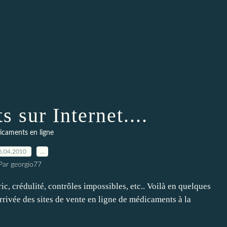
 sur Internet....
caments en ligne
6.04.2010
…
Par georgio77
c, crédulité, contrôles impossibles, etc.. Voilà en quelques
rivée des sites de vente en ligne de médicaments à la