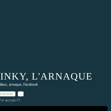
INKY, L'ARNAQUE
,
,
âleur
arnaque
Facebook
8.10.2016
…
Par georgio77