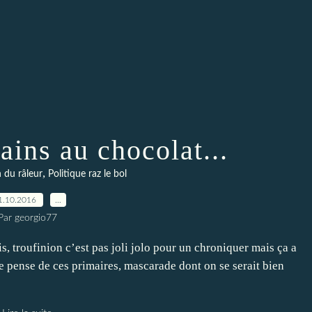
ains au chocolat...
,
n du râleur
Politique raz le bol
1.10.2016
…
Par georgio77
is, troufinion c’est pas joli jolo pour un chroniquer mais ça a
 je pense de ces primaires, mascarade dont on se serait bien