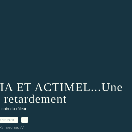
A ET ACTIMEL...Une
 retardement
 coin du râleur
3.12.2010
…
Par georgio77